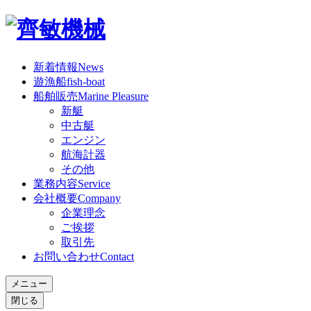
新着情報
News
遊漁船
fish-boat
船舶販売
Marine Pleasure
新艇
中古艇
エンジン
航海計器
その他
業務内容
Service
会社概要
Company
企業理念
ご挨拶
取引先
お問い合わせ
Contact
メニュー
閉じる