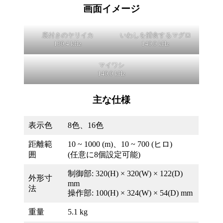
画面イメージ
底付きのヤリイカ
いわしを捕食するマグロ
130.4 kHz
140.0 kHz
マイワシ
140.0 kHz
主な仕様
表示色
8色、16色
距離範
10 ~ 1000 (m)、10 ~ 700 (ヒロ)
囲
(任意に8個設定可能)
制御部: 320(H) × 320(W) × 122(D)
外形寸
mm
法
操作部: 100(H) × 324(W) × 54(D) mm
重量
5.1 kg