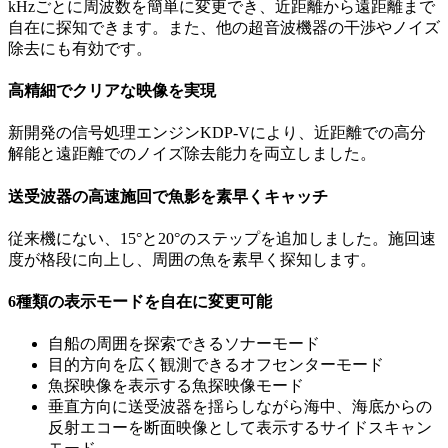
kHzごとに周波数を簡単に変更でき、近距離から遠距離まで
自在に探知できます。また、他の超音波機器の干渉やノイズ
除去にも有効です。
高精細でクリアな映像を実現
新開発の信号処理エンジンKDP-Vにより、近距離での高分
解能と遠距離でのノイズ除去能力を両立しました。
送受波器の高速施回で魚影を素早くキャッチ
従来機にない、15°と20°のステップを追加しました。施回速
度が格段に向上し、周囲の魚を素早く探知します。
6種類の表示モードを自在に変更可能
自船の周囲を探索できるソナーモード
目的方向を広く観測できるオフセンターモード
魚探映像を表示する魚探映像モード
垂直方向に送受波器を揺らしながら海中、海底からの
反射エコーを断面映像として表示するサイドスキャン