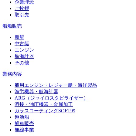
企業理念
ご挨拶
取引先
船舶販売
新艇
中古艇
エンジン
航海計器
その他
業務内容
船用エンジン・レジャー艇・海洋製品
漁労機器・航海計器
ARG（ジャイロスタビライザー）
溶接・油圧機器・金属加工
ガラスコーティングSOFT99
遊漁船
鮮魚販売
無線事業