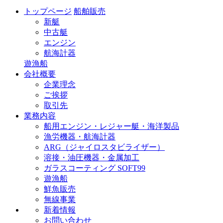
トップページ
船舶販売
新艇
中古艇
エンジン
航海計器
遊漁船
会社概要
企業理念
ご挨拶
取引先
業務内容
船用エンジン・レジャー艇・海洋製品
漁労機器・航海計器
ARG（ジャイロスタビライザー）
溶接・油圧機器・金属加工
ガラスコーティング SOFT99
遊漁船
鮮魚販売
無線事業
新着情報
お問い合わせ