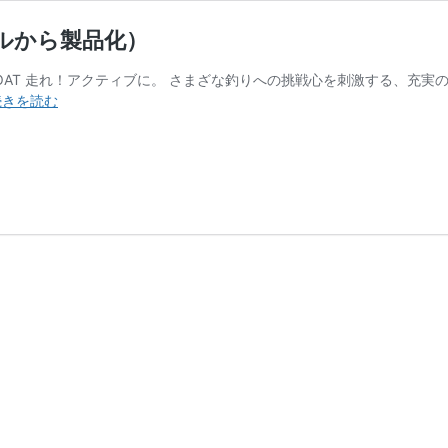
ナルから製品化）
 FISHING BOAT 走れ！アクティブに。 さまざな釣りへの挑戦心を刺激
EX28C（バ
続きを読む
ウ
ス
ラ
ス
タ
ー
は
齊
敏
オ
リ
ジ
ナ
ル
か
ら