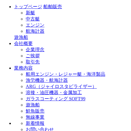
トップページ
船舶販売
新艇
中古艇
エンジン
航海計器
遊漁船
会社概要
企業理念
ご挨拶
取引先
業務内容
船用エンジン・レジャー艇・海洋製品
漁労機器・航海計器
ARG（ジャイロスタビライザー）
溶接・油圧機器・金属加工
ガラスコーティング SOFT99
遊漁船
鮮魚販売
無線事業
新着情報
お問い合わせ