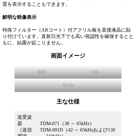
置を表示することもできます。
鮮明な映像表示
特殊フィルター（ARコート）付アクリル板を直接液晶に貼
り付けています。直射日光下でも高い視認性を確保するとと
もに、結露が起こりません。
画面イメージ
漁礁
小魚
単体魚
主な仕様
送受波
器
TDM-071（38 ～ 65kHz）
（送信
TDM-091D（42 ～ 65kHzおよび130