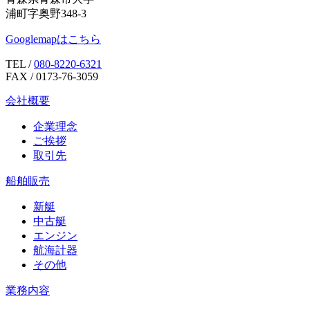
浦町字奥野348-3
Googlemapはこちら
TEL /
080-8220-6321
FAX / 0173-76-3059
会社概要
企業理念
ご挨拶
取引先
船舶販売
新艇
中古艇
エンジン
航海計器
その他
業務内容