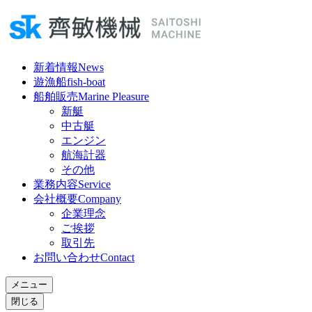
新着情報
News
遊漁船
fish-boat
船舶販売
Marine Pleasure
新艇
中古艇
エンジン
航海計器
その他
業務内容
Service
会社概要
Company
企業理念
ご挨拶
取引先
お問い合わせ
Contact
メニュー
閉じる