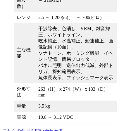
周波
～ 210kHz）
数）
レンジ
2.5 ～ 1,200(m)、1 ～ 700(ヒロ)
干渉除去、色消し、VRM、雑音抑
圧、ホワイトライン、
吃水補正、水温補正、船速補正、画
像記憶（10面）、
主な機
ソナトーン、ホーミング機能、イベ
能
ント記憶、簡易プロッター、
パネル照明、送信出力低減、外部ト
リガ、探知範囲表示、
魚体長表示、フィッシュマーク表示
外形寸
263（H） x 274（W） x 133（D）
法
mm
重量
3.5 kg
電源
10.8 ～ 31.2 VDC
こちらの商品を問い合わせる