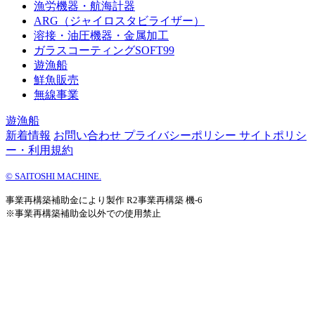
漁労機器・航海計器
ARG（ジャイロスタビライザー）
溶接・油圧機器・金属加工
ガラスコーティングSOFT99
遊漁船
鮮魚販売
無線事業
遊漁船
新着情報
お問い合わせ
プライバシーポリシー
サイトポリシ
ー・利用規約
©
SAITOSHI MACHINE.
事業再構築補助金により製作 R2事業再構築 機-6
※事業再構築補助金以外での使用禁止