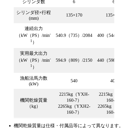
シリンダ数
6
6
シリンダ径×行程
135×170
135×170
(mm)
連続出力
-
540.9（735）/2084
400（544）/208
（kW（PS）/min
1
）
実用最大出力
-
594.9（809）/2150
440（598）/215
（kW（PS）/min
1
）
漁船法馬力数
540
400
(kW)
2215kg（YXH-
2215kg（YXH
機関乾燥質量
160-7）
160-7）
（kg）
2265kg（YXH2-
2265kg（YXH2
160-7）
160-7）
機関乾燥質量は仕様・付属品等によって異なります。