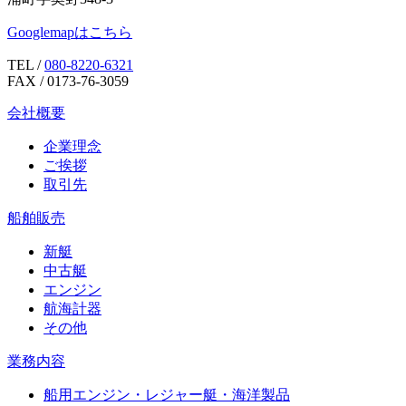
Googlemapはこちら
TEL /
080-8220-6321
FAX / 0173-76-3059
会社概要
企業理念
ご挨拶
取引先
船舶販売
新艇
中古艇
エンジン
航海計器
その他
業務内容
船用エンジン・レジャー艇・海洋製品