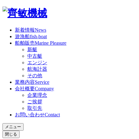
新着情報
News
遊漁船
fish-boat
船舶販売
Marine Pleasure
新艇
中古艇
エンジン
航海計器
その他
業務内容
Service
会社概要
Company
企業理念
ご挨拶
取引先
お問い合わせ
Contact
メニュー
閉じる