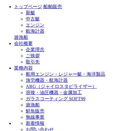
トップページ
船舶販売
新艇
中古艇
エンジン
航海計器
遊漁船
会社概要
企業理念
ご挨拶
取引先
業務内容
船用エンジン・レジャー艇・海洋製品
漁労機器・航海計器
ARG（ジャイロスタビライザー）
溶接・油圧機器・金属加工
ガラスコーティング SOFT99
遊漁船
鮮魚販売
無線事業
新着情報
お問い合わせ